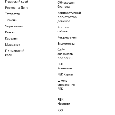
Пермский край
Облако для
бизнеса
Ростов-на-Дону
Корпоративный
Татарстан
регистратор
Тюмень
доменов
Черноземье
Хостинг
сайтов
Кавказ
Рег.решения
Карелия
Знакомства
Мурманск
Сайт
Приморский
знакомств
край
podbor.ru
РБК
Компании
РБК Курсы
Школа
управления
РБК
РБК
Новости
iOS