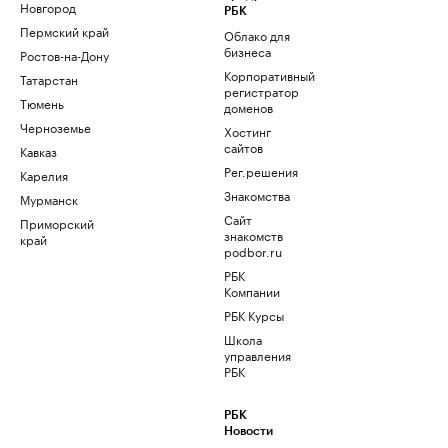
Новгород
РБК
Пермский край
Облако для
бизнеса
Ростов-на-Дону
Корпоративный
Татарстан
регистратор
Тюмень
доменов
Черноземье
Хостинг
сайтов
Кавказ
Рег.решения
Карелия
Знакомства
Мурманск
Сайт
Приморский
знакомств
край
podbor.ru
РБК
Компании
РБК Курсы
Школа
управления
РБК
РБК
Новости