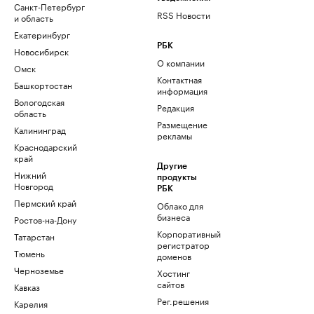
Санкт-Петербург
RSS Новости
и область
Екатеринбург
РБК
Новосибирск
О компании
Омск
Контактная
Башкортостан
информация
Вологодская
Редакция
область
Размещение
Калининград
рекламы
Краснодарский
край
Другие
Нижний
продукты
Новгород
РБК
Пермский край
Облако для
бизнеса
Ростов-на-Дону
Корпоративный
Татарстан
регистратор
Тюмень
доменов
Черноземье
Хостинг
сайтов
Кавказ
Рег.решения
Карелия