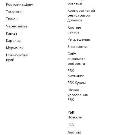
бизнеса
Ростов-на-Дону
Корпоративный
Татарстан
регистратор
Тюмень
доменов
Черноземье
Хостинг
сайтов
Кавказ
Рег.решения
Карелия
Знакомства
Мурманск
Сайт
Приморский
знакомств
край
podbor.ru
РБК
Компании
РБК Курсы
Школа
управления
РБК
РБК
Новости
iOS
Android