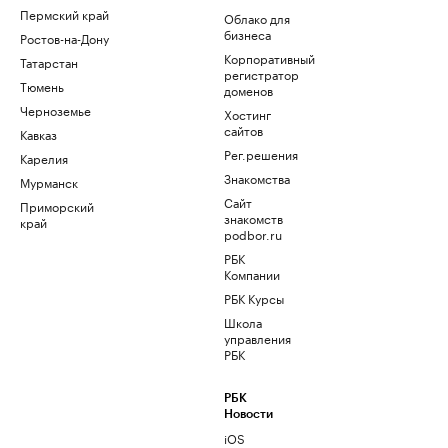
Пермский край
Облако для
бизнеса
Ростов-на-Дону
Корпоративный
Татарстан
регистратор
Тюмень
доменов
Черноземье
Хостинг
сайтов
Кавказ
Рег.решения
Карелия
Знакомства
Мурманск
Сайт
Приморский
знакомств
край
podbor.ru
РБК
Компании
РБК Курсы
Школа
управления
РБК
РБК
Новости
iOS