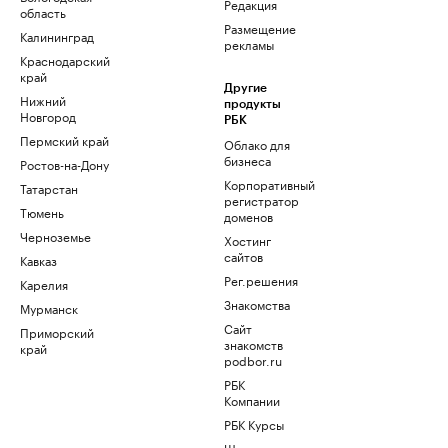
Редакция
область
Размещение
Калининград
рекламы
Краснодарский
край
Другие
Нижний
продукты
Новгород
РБК
Пермский край
Облако для
бизнеса
Ростов-на-Дону
Корпоративный
Татарстан
регистратор
Тюмень
доменов
Черноземье
Хостинг
сайтов
Кавказ
Рег.решения
Карелия
Знакомства
Мурманск
Сайт
Приморский
знакомств
край
podbor.ru
РБК
Компании
РБК Курсы
Школа