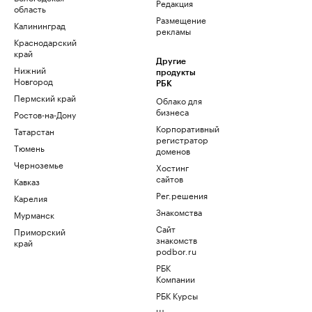
Редакция
область
Размещение
Калининград
рекламы
Краснодарский
край
Другие
Нижний
продукты
Новгород
РБК
Пермский край
Облако для
бизнеса
Ростов-на-Дону
Корпоративный
Татарстан
регистратор
Тюмень
доменов
Черноземье
Хостинг
сайтов
Кавказ
Рег.решения
Карелия
Знакомства
Мурманск
Сайт
Приморский
знакомств
край
podbor.ru
РБК
Компании
РБК Курсы
Школа