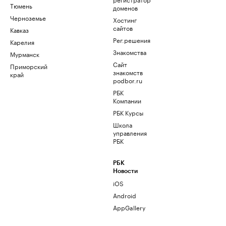
Тюмень
доменов
Черноземье
Хостинг
сайтов
Кавказ
Рег.решения
Карелия
Знакомства
Мурманск
Сайт
Приморский
знакомств
край
podbor.ru
РБК
Компании
РБК Курсы
Школа
управления
РБК
РБК
Новости
iOS
Android
AppGallery