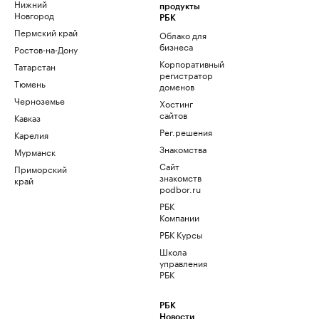
Нижний
продукты
Новгород
РБК
Пермский край
Облако для
бизнеса
Ростов-на-Дону
Корпоративный
Татарстан
регистратор
Тюмень
доменов
Черноземье
Хостинг
сайтов
Кавказ
Рег.решения
Карелия
Знакомства
Мурманск
Сайт
Приморский
знакомств
край
podbor.ru
РБК
Компании
РБК Курсы
Школа
управления
РБК
РБК
Новости