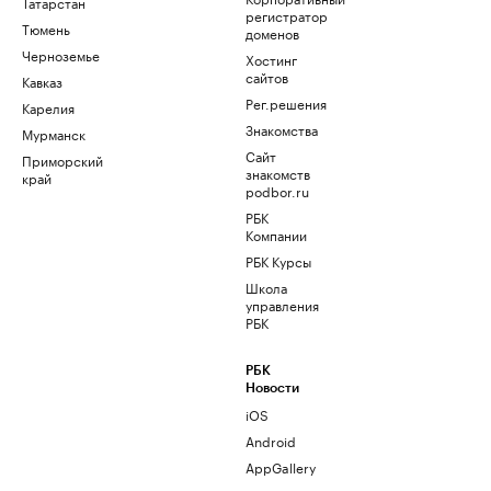
Татарстан
регистратор
Тюмень
доменов
Черноземье
Хостинг
сайтов
Кавказ
Рег.решения
Карелия
Знакомства
Мурманск
Сайт
Приморский
знакомств
край
podbor.ru
РБК
Компании
РБК Курсы
Школа
управления
РБК
РБК
Новости
iOS
Android
AppGallery