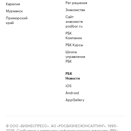
Рег.решения
Карелия
Знакомства
Мурманск
Сайт
Приморский
знакомств
край
podbor.ru
РБК
Компании
РБК Курсы
Школа
управления
РБК
РБК
Новости
iOS
Android
AppGallery
© ООО «БИЗНЕСПРЕСС», АО «РОСБИЗНЕСКОНСАЛТИНГ», 1995–
2026. Сообщения и материалы информационного агентства «РБК»