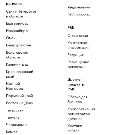
регионов
Уведомления
Санкт-Петербург
RSS Новости
и область
Екатеринбург
РБК
Новосибирск
О компании
Омск
Контактная
Башкортостан
информация
Вологодская
Редакция
область
Размещение
Калининград
рекламы
Краснодарский
край
Другие
Нижний
продукты
Новгород
РБК
Пермский край
Облако для
бизнеса
Ростов-на-Дону
Корпоративный
Татарстан
регистратор
Тюмень
доменов
Черноземье
Хостинг
сайтов
Кавказ