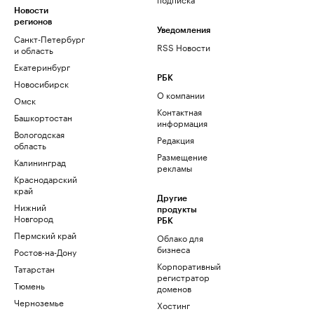
Новости
регионов
Уведомления
Санкт-Петербург
RSS Новости
и область
Екатеринбург
РБК
Новосибирск
О компании
Омск
Контактная
Башкортостан
информация
Вологодская
Редакция
область
Размещение
Калининград
рекламы
Краснодарский
край
Другие
Нижний
продукты
Новгород
РБК
Пермский край
Облако для
бизнеса
Ростов-на-Дону
Корпоративный
Татарстан
регистратор
Тюмень
доменов
Черноземье
Хостинг