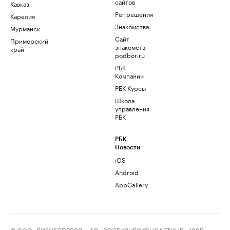
сайтов
Кавказ
Рег.решения
Карелия
Знакомства
Мурманск
Сайт
Приморский
знакомств
край
podbor.ru
РБК
Компании
РБК Курсы
Школа
управления
РБК
РБК
Новости
iOS
Android
AppGallery
© ООО «БИЗНЕСПРЕСС», АО «РОСБИЗНЕСКОНСАЛТИНГ», 1995–