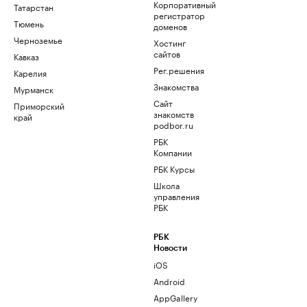
Корпоративный
Татарстан
регистратор
Тюмень
доменов
Черноземье
Хостинг
сайтов
Кавказ
Рег.решения
Карелия
Знакомства
Мурманск
Сайт
Приморский
знакомств
край
podbor.ru
РБК
Компании
РБК Курсы
Школа
управления
РБК
РБК
Новости
iOS
Android
AppGallery