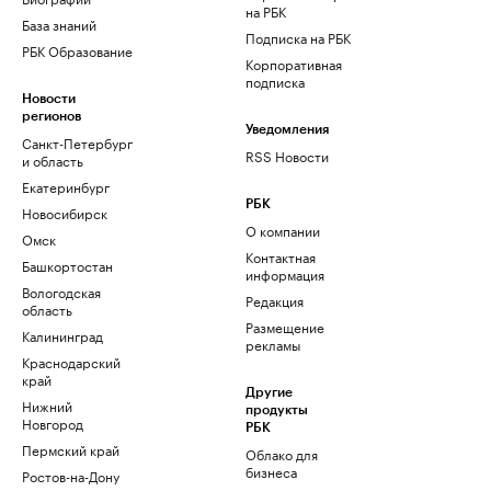
на РБК
База знаний
Подписка на РБК
РБК Образование
Корпоративная
подписка
Новости
регионов
Уведомления
Санкт-Петербург
RSS Новости
и область
Екатеринбург
РБК
Новосибирск
О компании
Омск
Контактная
Башкортостан
информация
Вологодская
Редакция
область
Размещение
Калининград
рекламы
Краснодарский
край
Другие
Нижний
продукты
Новгород
РБК
Пермский край
Облако для
бизнеса
Ростов-на-Дону