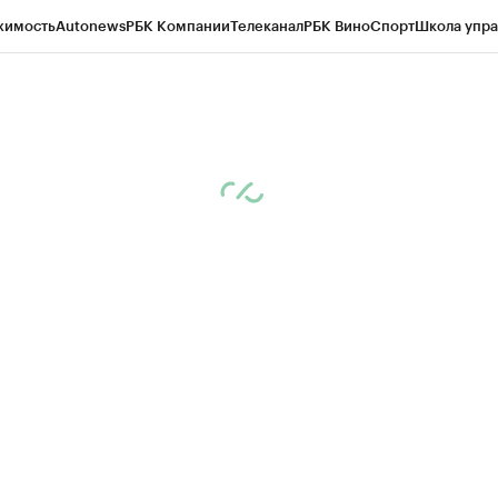
жимость
Autonews
РБК Компании
Телеканал
РБК Вино
Спорт
Школа упра
д
Стиль
Крипто
РБК Бизнес-среда
Дискуссионный клуб
Исследования
К
рагентов
Политика
Экономика
Бизнес
Технологии и медиа
Финансы
Рын