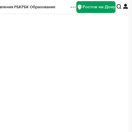
Ростов-на-Дону
вления РБК
РБК Образование
редитные рейтинги
Франшизы
Газета
ок наличной валюты