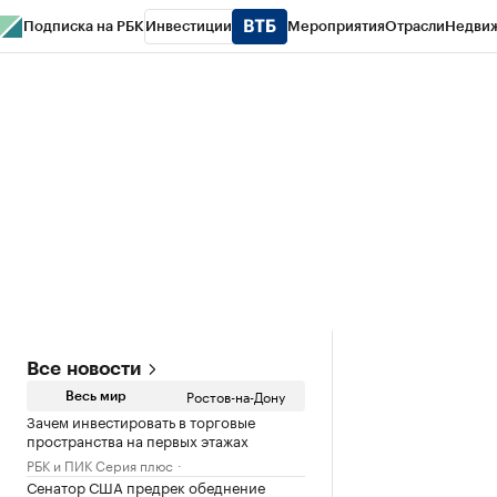
Подписка на РБК
Инвестиции
Мероприятия
Отрасли
Недви
РБК Курсы
РБК Life
Тренды
Визионеры
Национальные проекты
Горо
Спецпроекты СПб
Конференции СПб
Спецпроекты
Проверка конт
Все новости
Ростов-на-Дону
Весь мир
Зачем инвестировать в торговые
пространства на первых этажах
РБК и ПИК Серия плюс
Сенатор США предрек обеднение