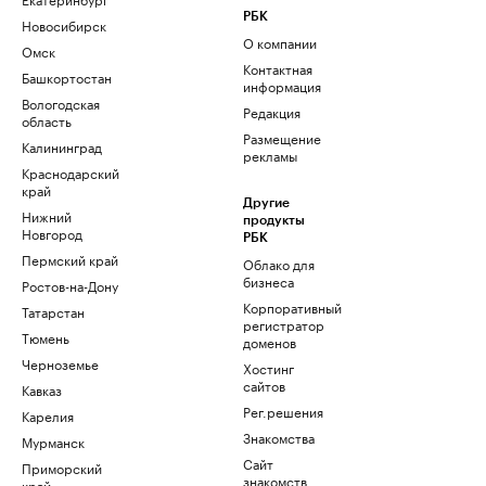
РБК
Новосибирск
О компании
Омск
Контактная
Башкортостан
информация
Вологодская
Редакция
область
Размещение
Калининград
рекламы
Краснодарский
край
Другие
Нижний
продукты
Новгород
РБК
Пермский край
Облако для
бизнеса
Ростов-на-Дону
Корпоративный
Татарстан
регистратор
Тюмень
доменов
Черноземье
Хостинг
сайтов
Кавказ
Рег.решения
Карелия
Знакомства
Мурманск
Сайт
Приморский
знакомств
край