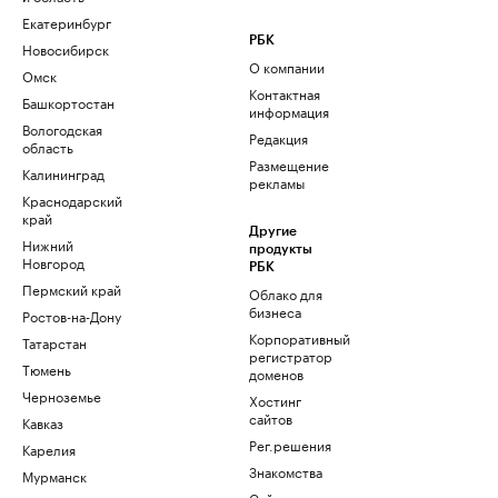
Екатеринбург
РБК
Новосибирск
О компании
Омск
Контактная
Башкортостан
информация
Вологодская
Редакция
область
Размещение
Калининград
рекламы
Краснодарский
край
Другие
Нижний
продукты
Новгород
РБК
Пермский край
Облако для
бизнеса
Ростов-на-Дону
Корпоративный
Татарстан
регистратор
Тюмень
доменов
Черноземье
Хостинг
сайтов
Кавказ
Рег.решения
Карелия
Знакомства
Мурманск
Сайт