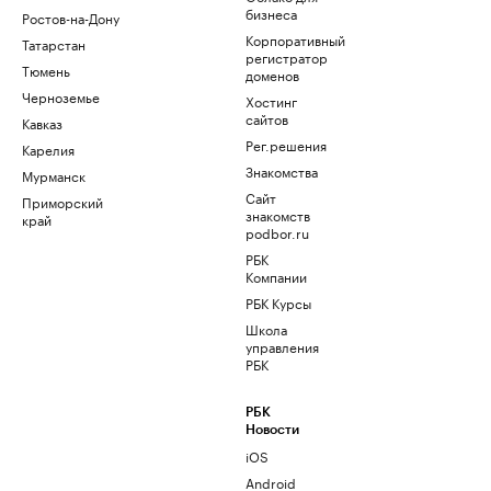
бизнеса
Ростов-на-Дону
Корпоративный
Татарстан
регистратор
Тюмень
доменов
Черноземье
Хостинг
сайтов
Кавказ
Рег.решения
Карелия
Знакомства
Мурманск
Сайт
Приморский
знакомств
край
podbor.ru
РБК
Компании
РБК Курсы
Школа
управления
РБК
РБК
Новости
iOS
Android