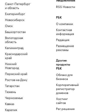
Уведомления
Санкт-Петербург
RSS Новости
и область
Екатеринбург
РБК
Новосибирск
О компании
Омск
Контактная
Башкортостан
информация
Вологодская
Редакция
область
Размещение
Калининград
рекламы
Краснодарский
край
Другие
Нижний
продукты
Новгород
РБК
Пермский край
Облако для
бизнеса
Ростов-на-Дону
Корпоративный
Татарстан
регистратор
Тюмень
доменов
Черноземье
Хостинг
сайтов
Кавказ
Рег.решения
Карелия