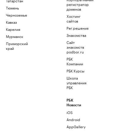
Татарстан
регистратор
Тюмень
доменов
Черноземье
Хостинг
сайтов
Кавказ
Рег.решения
Карелия
Знакомства
Мурманск
Сайт
Приморский
знакомств
край
podbor.ru
РБК
Компании
РБК Курсы
Школа
управления
РБК
РБК
Новости
iOS
Android
AppGallery