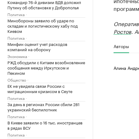
ипотечных
Командир 76-й дивизии ВДВ доложил
Путину об обстановке у Доброполья
программ
Политика
Минобороны заявило об ударе по
Оператив
складам и логистическому хабу под
Ростов
. 
Киевом
Политика
Минфин оценит учет расходов
Авторы
компаний на оборону
Экономика
РЖД обсудили с Китаем возобновление
сообщения между Иркутском и
Алина Андр
Пекином
Общество
ЕК не увидела связи России с
миграционным кризисом в Сеуте
Политика
За день в регионах России сбили 281
украинский беспилотник
Политика
В Киеве заявили о 16 тыс. иностранцев
в рядах ВСУ
Политика