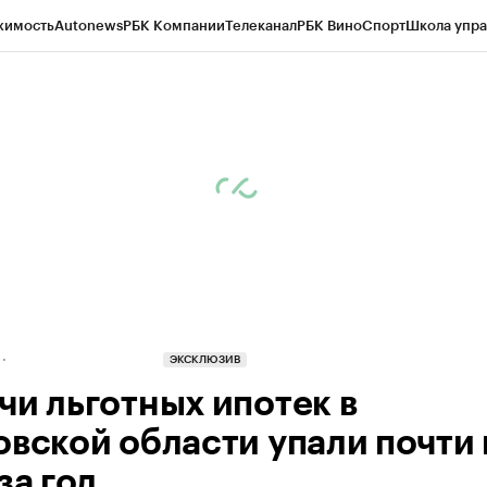
жимость
Autonews
РБК Компании
Телеканал
РБК Вино
Спорт
Школа упра
д
Стиль
Крипто
РБК Бизнес-среда
Дискуссионный клуб
Исследования
К
рагентов
Политика
Экономика
Бизнес
Технологии и медиа
Финансы
Рын
ЭКСКЛЮЗИВ
чи льготных ипотек в
вской области упали почти в
за год