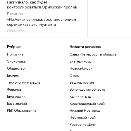
Fars узнало, как будет
контролироваться Ормузский пролив
Политика
«ИжАвиа» занялась восстановлением
сертификата эксплуатанта
Общество
МИД России заявил, что Армения
демонстративно «заигрывает» с
Украиной
Рубрики
Новости регионов
Политика
Политика
Санкт-Петербург и область
Зачем инвестировать в торговые
Экономика
Екатеринбург
пространства на первых этажах
Общество
Новосибирск
РБК и ПИК Серия плюс
Бизнес
Омск
Как принять квартиру в новостройке и
не пропустить дефекты
Технологии и медиа
Башкортостан
РБК Компании
Финансы
Вологодская область
Биографии
Калининград
Загрузить еще
База знаний
Краснодарский край
РБК Образование
Нижний Новгород
Пермский край
Ростов-на-Дону
Татарстан