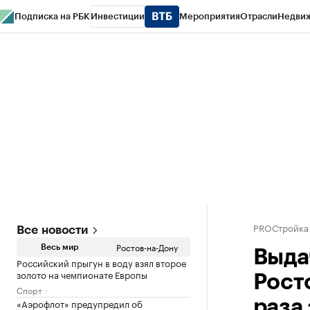
Подписка на РБК
Инвестиции
Мероприятия
Отрасли
Недви
РБК Курсы
РБК Life
Тренды
Визионеры
Национальные проекты
Горо
Спецпроекты СПб
Конференции СПб
Спецпроекты
Проверка конт
PROСтройка
Все новости
Ростов-на-Дону
Весь мир
Выда
Российский прыгун в воду взял второе
золото на чемпионате Европы
Росто
Спорт
«Аэрофлот» предупредил об
раза 