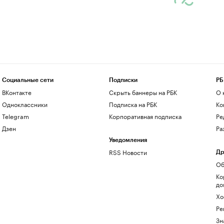
Социальные сети
Подписки
РБ
ВКонтакте
Скрыть баннеры на РБК
О 
Одноклассники
Подписка на РБК
Ко
Telegram
Корпоративная подписка
Ре
Дзен
Ра
Уведомления
RSS Новости
Др
Об
Ко
до
Хо
Ре
Зн