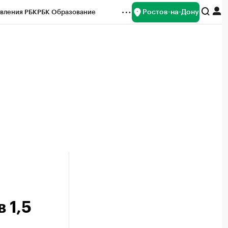
Ростов-на-Дону
вления РБК
РБК Образование
редитные рейтинги
Франшизы
Газета
ок наличной валюты
 1,5