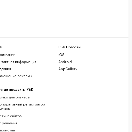
К
РБК Новости
компании
iOS
нтактная информация
Android
дакция
AppGallery
змещение рекламы
угие продукты РБК
лако для бизнеса
рпоративный регистратор
менов
стинг сайтов
г.решения
акомства