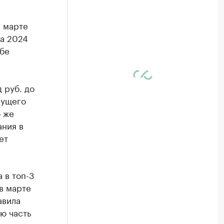
в марте
да 2024
жбе
 руб. до
кущего
о же
ания в
ет
 в топ-3
в марте
авила
ую часть