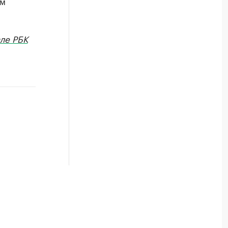
ым
ле РБК