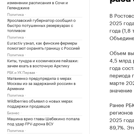
изменении расписания в Сочи и
Геленджике
Политика
В Ростовс
Ярославский губернатор сообщил о
2025 года
быстро потушенных резервуарах с
года (1,8
топливом
Объедине
Политика
Euractiv узнал, как финские фермеры
помогают охранять границу с Россией
Объем выд
Политика
4,5 млрд 
Киты, тундра и космические пейзажи:
зачем ехать в восточную Арктику
года сост
РБК и УК Первая
периода п
Матвиенко предупредила о мерах
марте 202
Москвы из-за задержаний россиян в
Армении
значение 
Политика
Wildberries объявил о новых мерах
Ранее РБ
поддержки продавцов
регионов 
Бизнес
Машина врио главы Шебекино попала
2025 года
под удар FPV‑дрона ВСУ
89,7%. Эт
Политика