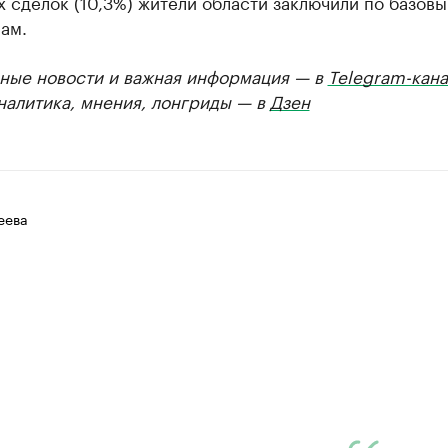
 сделок (10,3%) жители области заключили по базов
ам.
ные новости и важная информация — в
Telegram-кана
Аналитика, мнения, лонгриды — в
Дзен
еева