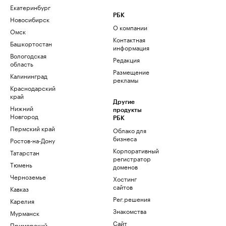
Екатеринбург
РБК
Новосибирск
О компании
Омск
Контактная
Башкортостан
информация
Вологодская
Редакция
область
Размещение
Калининград
рекламы
Краснодарский
край
Другие
Нижний
продукты
Новгород
РБК
Пермский край
Облако для
бизнеса
Ростов-на-Дону
Корпоративный
Татарстан
регистратор
Тюмень
доменов
Черноземье
Хостинг
сайтов
Кавказ
Рег.решения
Карелия
Знакомства
Мурманск
Сайт
Приморский