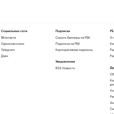
Социальные сети
Подписки
РБ
ВКонтакте
Скрыть баннеры на РБК
О 
Одноклассники
Подписка на РБК
Ко
Telegram
Корпоративная подписка
Ре
Дзен
Ра
Уведомления
RSS Новости
Др
Об
Ко
до
Хо
Ре
Зн
Са