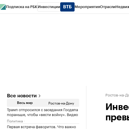
Подписка на РБК
Инвестиции
Мероприятия
Отрасли
Недви
РБК Курсы
РБК Life
Тренды
Визионеры
Национальные проекты
Горо
Спецпроекты СПб
Конференции СПб
Спецпроекты
Проверка конт
Ростов-на-Д
Все новости
Ростов-на-Дону
Весь мир
Инве
Трамп отпросился с заседания Госдепа
пораньше, чтобы «вести войну». Видео
превы
Политика
Первая встреча фаворитов. Что важно