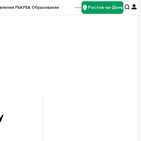
Ростов-на-Дону
вления РБК
РБК Образование
редитные рейтинги
Франшизы
Газета
ок наличной валюты
у