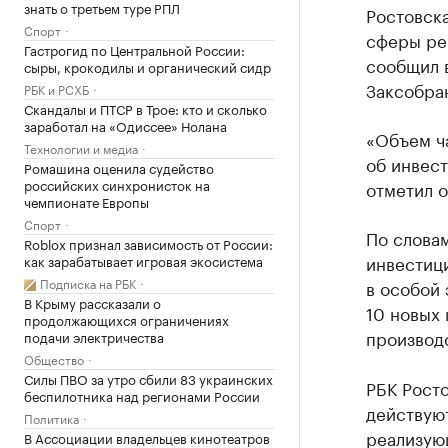
знать о третьем туре РПЛ
Ростовска
Спорт
сферы рег
Гастрогид по Центральной России:
сообщил 
сыры, крокодилы и органический сидр
Заксобра
РБК и РСХБ
Скандалы и ПТСР в Трое: кто и сколько
заработал на «Одиссее» Нолана
«Объем ча
Технологии и медиа
об инвест
Ромашина оценила судейство
российских синхронисток на
отметил о
чемпионате Европы
Спорт
По словам
Roblox признал зависимость от России:
инвестиц
как зарабатывает игровая экосистема
Подписка на РБК
в особой 
В Крыму рассказали о
10 новых
продолжающихся ограничениях
производс
подачи электричества
Общество
Силы ПВО за утро сбили 83 украинских
РБК Рост
беспилотника над регионами России
действуют
Политика
реализую
В Ассоциации владельцев кинотеатров