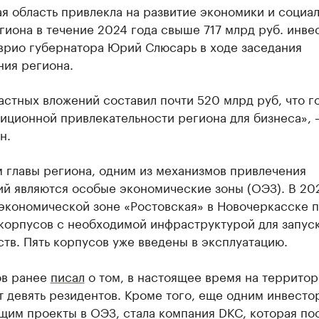
я область привлекла на развитие экономики и социа
иона в течение 2024 года свыше 717 млрд руб. инве
врио губернатора Юрий Слюсарь в ходе заседания
ния региона.
стных вложений составил почти 520 млрд руб, что г
иционной привлекательности региона для бизнеса», 
н.
 главы региона, одним из механизмов привлечения
ий являются особые экономические зоны (ОЭЗ). В 20
экономической зоне «Ростовская» в Новочеркасске 
 корпусов с необходимой инфраструктурой для запус
тв. Пять корпусов уже введены в эксплуатацию.
ов ранее
писал
о том, в настоящее время на террито
 девять резидентов. Кроме того, еще одним инвесто
щим проекты в ОЭЗ, стала компания DKC, которая по