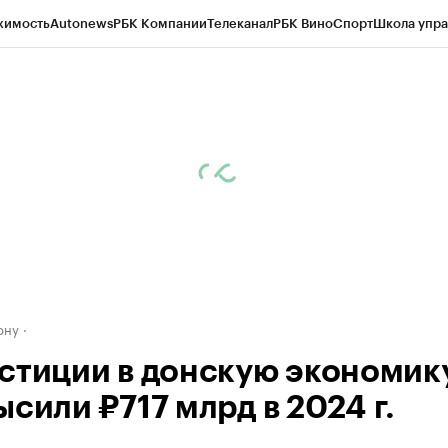
жимость
Autonews
РБК Компании
Телеканал
РБК Вино
Спорт
Школа упра
д
Стиль
Крипто
РБК Бизнес-среда
Дискуссионный клуб
Исследования
К
рагентов
Политика
Экономика
Бизнес
Технологии и медиа
Финансы
Рын
ону
стиции в донскую экономик
сили ₽717 млрд в 2024 г.