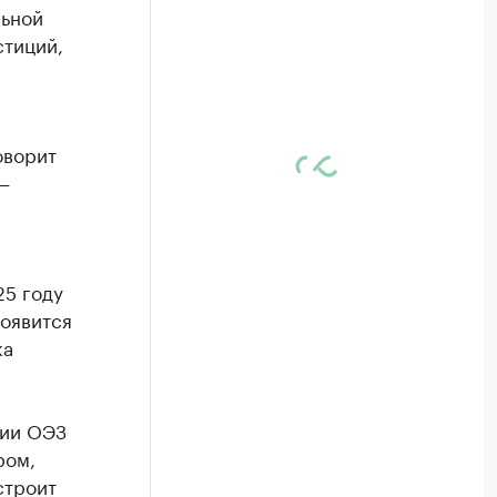
льной
стиций,
оворит
—
25 году
появится
ка
рии ОЭЗ
ром,
строит