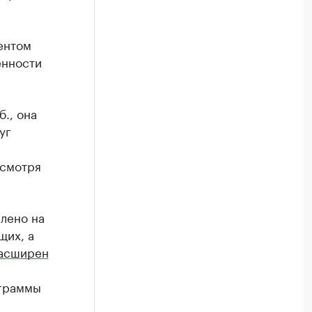
ентом
енности
., она
уг
есмотря
лено на
щих, а
асширен
ограммы