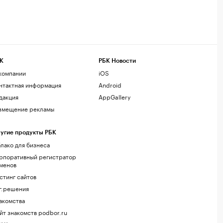
К
РБК Новости
компании
iOS
нтактная информация
Android
дакция
AppGallery
змещение рекламы
угие продукты РБК
лако для бизнеса
рпоративный регистратор
менов
стинг сайтов
г.решения
акомства
йт знакомств podbor.ru