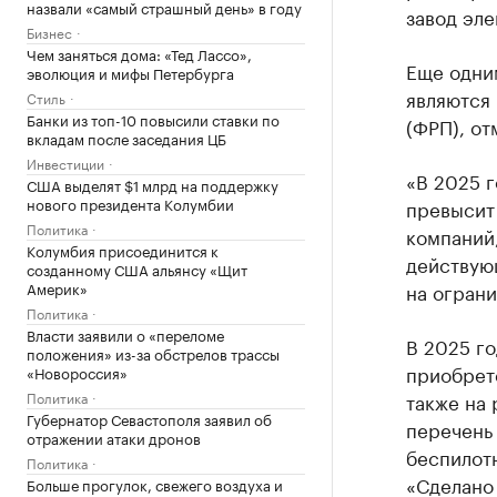
назвали «самый страшный день» в году
завод эле
Бизнес
Чем заняться дома: «Тед Лассо»,
Еще одни
эволюция и мифы Петербурга
являются
Стиль
Банки из топ-10 повысили ставки по
(ФРП), о
вкладам после заседания ЦБ
Инвестиции
«В 2025 г
США выделят $1 млрд на поддержку
нового президента Колумбии
превысит 
Политика
компаний
Колумбия присоединится к
действую
созданному США альянсу «Щит
Америк»
на ограни
Политика
Власти заявили о «переломе
В 2025 го
положения» из-за обстрелов трассы
приобрет
«Новороссия»
Политика
также на
Губернатор Севастополя заявил об
перечень
отражении атаки дронов
беспилот
Политика
«Сделано 
Больше прогулок, свежего воздуха и