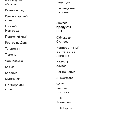
Редакция
область
Размещение
Калининград
рекламы
Краснодарский
край
Другие
Нижний
продукты
Новгород
РБК
Пермский край
Облако для
бизнеса
Ростов-на-Дону
Корпоративный
Татарстан
регистратор
Тюмень
доменов
Черноземье
Хостинг
сайтов
Кавказ
Рег.решения
Карелия
Знакомства
Мурманск
Сайт
Приморский
знакомств
край
podbor.ru
РБК
Компании
РБК Курсы