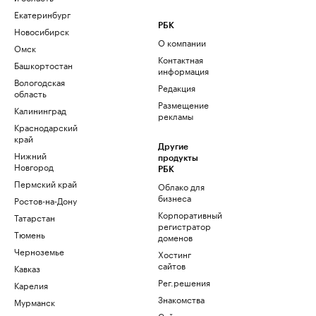
Екатеринбург
РБК
Новосибирск
О компании
Омск
Контактная
Башкортостан
информация
Вологодская
Редакция
область
Размещение
Калининград
рекламы
Краснодарский
край
Другие
Нижний
продукты
Новгород
РБК
Пермский край
Облако для
бизнеса
Ростов-на-Дону
Корпоративный
Татарстан
регистратор
Тюмень
доменов
Черноземье
Хостинг
сайтов
Кавказ
Рег.решения
Карелия
Знакомства
Мурманск
Сайт