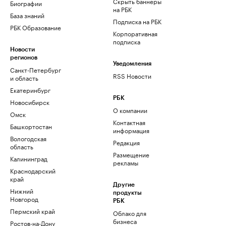
Скрыть баннеры
Биографии
на РБК
База знаний
Подписка на РБК
РБК Образование
Корпоративная
подписка
Новости
регионов
Уведомления
Санкт-Петербург
RSS Новости
и область
Екатеринбург
РБК
Новосибирск
О компании
Омск
Контактная
Башкортостан
информация
Вологодская
Редакция
область
Размещение
Калининград
рекламы
Краснодарский
край
Другие
Нижний
продукты
Новгород
РБК
Пермский край
Облако для
бизнеса
Ростов-на-Дону