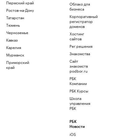
Пермский край
Облако для
бизнеса
Ростов-на-Дону
Корпоративный
Татарстан
регистратор
Тюмень
доменов
Черноземье
Хостинг
сайтов
Кавказ
Рег.решения
Карелия
Знакомства
Мурманск
Сайт
Приморский
знакомств
край
podbor.ru
РБК
Компании
РБК Курсы
Школа
управления
РБК
РБК
Новости
iOS