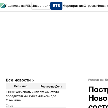
Подписка на РБК
Инвестиции
Мероприятия
Отрасли
Недви
РБК Курсы
РБК Life
Тренды
Визионеры
Национальные проекты
Горо
Спецпроекты СПб
Конференции СПб
Спецпроекты
Проверка конт
Ростов-на-Д
Все новости
Ростов-на-Дону
Весь мир
Пост
Юные хоккеисты «Спартака» стали
победителями Кубка Александра
Ново
Овечкина
Спорт
сост