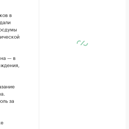
ков в
дали
Госдумы
мической
на — в
еждения,
азание
а.
оль за
ке