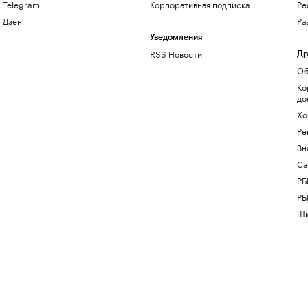
Telegram
Корпоративная подписка
Ре
Дзен
Ра
Уведомления
RSS Новости
Др
Об
Ко
до
Хо
Ре
Зн
Са
РБ
РБ
Шк