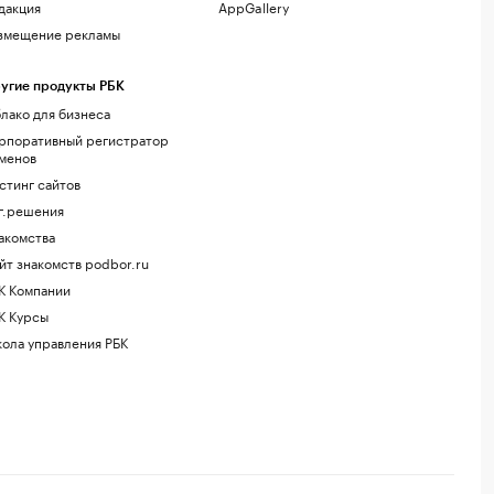
дакция
AppGallery
змещение рекламы
угие продукты РБК
лако для бизнеса
рпоративный регистратор
менов
стинг сайтов
г.решения
акомства
йт знакомств podbor.ru
К Компании
К Курсы
ола управления РБК