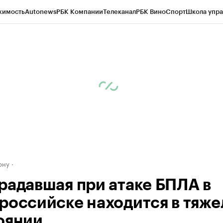
жимость
Autonews
РБК Компании
Телеканал
РБК Вино
Спорт
Школа упра
д
Стиль
Крипто
РБК Бизнес-среда
Дискуссионный клуб
Исследования
К
рагентов
Политика
Экономика
Бизнес
Технологии и медиа
Финансы
Рын
ону
радавшая при атаке БПЛА в
российске находится в тяж
оянии