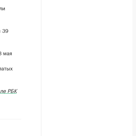
ли
ы 39
3 мая
латых
ле РБК