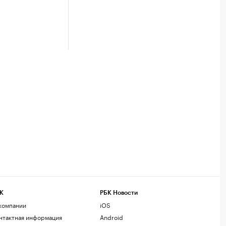
К
РБК Новости
компании
iOS
нтактная информация
Android