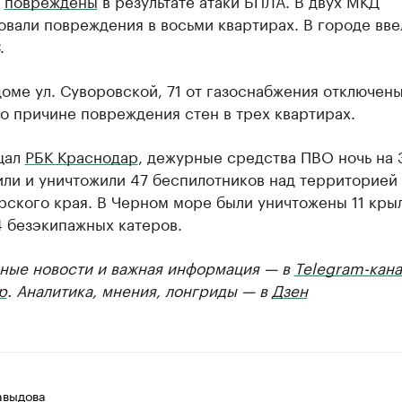
ь
повреждены
в результате атаки БПЛА. В двух МКД
вали повреждения в восьми квартирах. В городе вве
.
оме ул. Суворовской, 71 от газоснабжения отключен
о причине повреждения стен в трех квартирах.
щал
РБК Краснодар
, дежурные средства ПВО ночь на 
или и уничтожили 47 беспилотников над территорией
рского края. В Черном море были уничтожены 11 кры
4 безэкипажных катеров.
ные новости и важная информация — в
Telegram-кана
р
. Аналитика, мнения, лонгриды — в
Дзен
авыдова