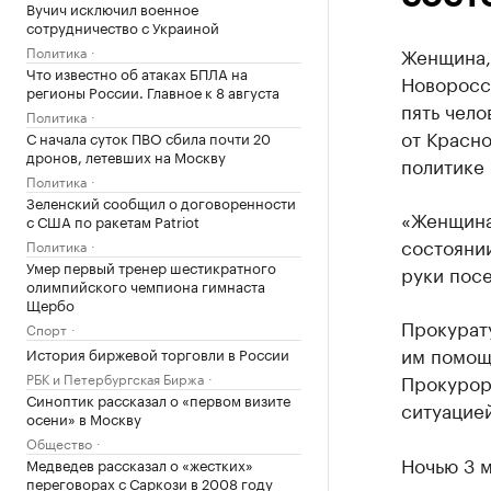
Вучич исключил военное
сотрудничество с Украиной
Политика
Женщина, 
Что известно об атаках БПЛА на
Новоросси
регионы России. Главное к 8 августа
пять чело
Политика
от Красн
С начала суток ПВО сбила почти 20
дронов, летевших на Москву
политике 
Политика
Зеленский сообщил о договоренности
«Женщина 
с США по ракетам Patriot
состояни
Политика
Умер первый тренер шестикратного
руки посе
олимпийского чемпиона гимнаста
Щербо
Прокурату
Спорт
им помощ
История биржевой торговли в России
РБК и Петербургская Биржа
Прокурор
Синоптик рассказал о «первом визите
ситуацией
осени» в Москву
Общество
Ночью 3 
Медведев рассказал о «жестких»
переговорах с Саркози в 2008 году