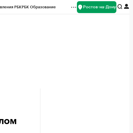
Ростов-на-Дону
вления РБК
РБК Образование
редитные рейтинги
Франшизы
Газета
ок наличной валюты
елом