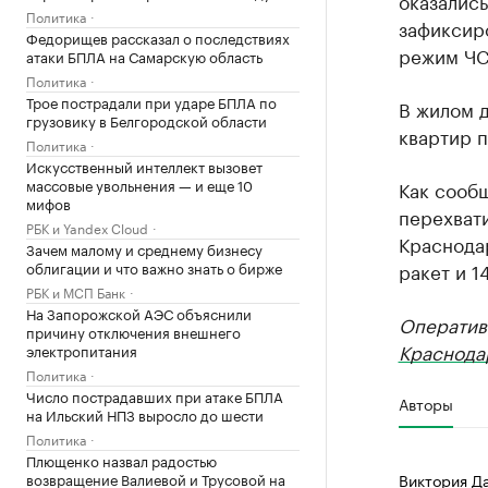
оказалис
Политика
зафиксиро
Федорищев рассказал о последствиях
режим ЧС
атаки БПЛА на Самарскую область
Политика
Трое пострадали при ударе БПЛА по
В жилом д
грузовику в Белгородской области
квартир п
Политика
Искусственный интеллект вызовет
массовые увольнения — и еще 10
Как сооб
мифов
перехват
РБК и Yandex Cloud
Краснода
Зачем малому и среднему бизнесу
облигации и что важно знать о бирже
ракет и 1
РБК и МСП Банк
На Запорожской АЭС объяснили
Оператив
причину отключения внешнего
Краснода
электропитания
Политика
Число пострадавших при атаке БПЛА
Авторы
на Ильский НПЗ выросло до шести
Политика
Плющенко назвал радостью
возвращение Валиевой и Трусовой на
Виктория Д