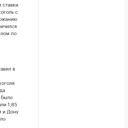
 ставки
коголь с
рожанию
личился
елом по
авил в
коголя
да
е было
ли 1,85
и и Дону
сло