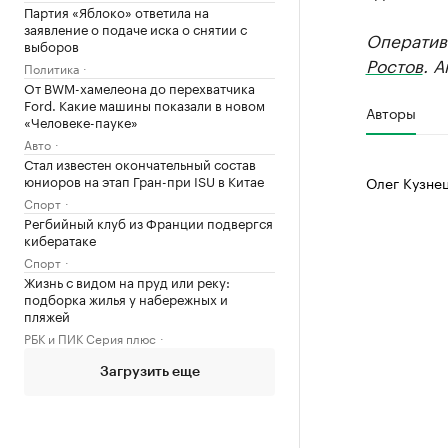
Партия «Яблоко» ответила на
заявление о подаче иска о снятии с
Оператив
выборов
Ростов
. 
Политика
От BWM-хамелеона до перехватчика
Ford. Какие машины показали в новом
Авторы
«Человеке-пауке»
Авто
Стал известен окончательный состав
юниоров на этап Гран-при ISU в Китае
Олег Кузне
Спорт
Регбийный клуб из Франции подвергся
кибератаке
Спорт
Жизнь с видом на пруд или реку:
подборка жилья у набережных и
пляжей
РБК и ПИК Серия плюс
Загрузить еще