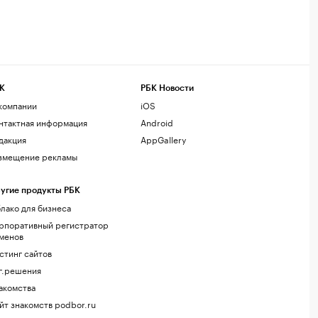
К
РБК Новости
компании
iOS
нтактная информация
Android
дакция
AppGallery
змещение рекламы
угие продукты РБК
лако для бизнеса
рпоративный регистратор
менов
стинг сайтов
г.решения
акомства
йт знакомств podbor.ru