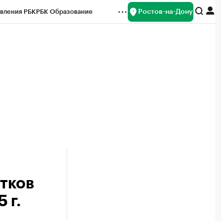
Ростов-на-Дону
вления РБК
РБК Образование
редитные рейтинги
Франшизы
Газета
ок наличной валюты
тков
 г.