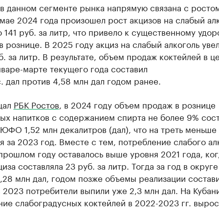
в данном сегменте рынка напрямую связана с ростом
 мае 2024 года произошел рост акцизов на слабый ал
о 141 руб. за литр, что привело к существенному удо
в рознице. В 2025 году акциз на слабый алкоголь уве
б. за литр. В результате, объем продаж коктейлей в ц
варе-марте текущего года составил
. дал против 4,58 млн дал годом ранее.
щал
РБК Ростов
, в 2024 году объем продаж в рознице
ых напитков с содержанием спирта не более 9% сост
ЮФО 1,52 млн декалитров (дал), что на треть меньше
я за 2023 год. Вместе с тем, потребление слабого ал
прошлом году оставалось выше уровня 2021 года, ког
циза составляла 23 руб. за литр. Тогда за год в округ
,28 млн дал, годом позже объемы реализации состави
в 2023 потребители выпили уже 2,3 млн дал. На Кубан
ие слабоградусных коктейлей в 2022-2023 гг. выро