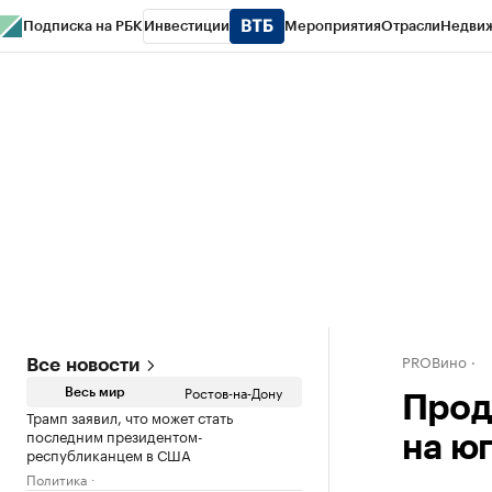
Подписка на РБК
Инвестиции
Мероприятия
Отрасли
Недви
РБК Курсы
РБК Life
Тренды
Визионеры
Национальные проекты
Горо
Спецпроекты СПб
Конференции СПб
Спецпроекты
Проверка конт
PROВино
Все новости
Ростов-на-Дону
Весь мир
Прод
Трамп заявил, что может стать
последним президентом-
на юг
республиканцем в США
Политика