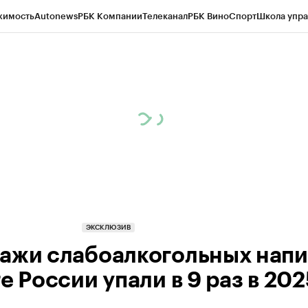
жимость
Autonews
РБК Компании
Телеканал
РБК Вино
Спорт
Школа упра
д
Стиль
Крипто
РБК Бизнес-среда
Дискуссионный клуб
Исследования
К
рагентов
Политика
Экономика
Бизнес
Технологии и медиа
Финансы
Рын
ЭКСКЛЮЗИВ
ажи слабоалкогольных напи
е России упали в 9 раз в 2025