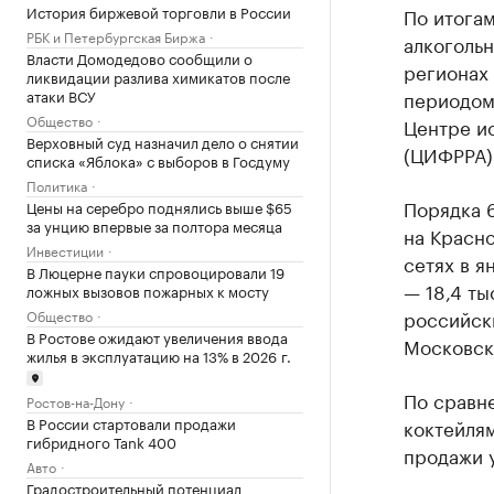
История биржевой торговли в России
По итогам
РБК и Петербургская Биржа
алкогольн
Власти Домодедово сообщили о
регионах
ликвидации разлива химикатов после
атаки ВСУ
периодом 
Общество
Центре и
Верховный суд назначил дело о снятии
(ЦИФРРА)
списка «Яблока» с выборов в Госдуму
Политика
Порядка 
Цены на серебро поднялись выше $65
за унцию впервые за полтора месяца
на Красно
Инвестиции
сетях в я
В Люцерне пауки спровоцировали 19
— 18,4 ты
ложных вызовов пожарных к мосту
российски
Общество
В Ростове ожидают увеличения ввода
Московск
жилья в эксплуатацию на 13% в 2026 г.
По сравн
Ростов-на-Дону
В России стартовали продажи
коктейлям
гибридного Tank 400
продажи у
Авто
Градостроительный потенциал