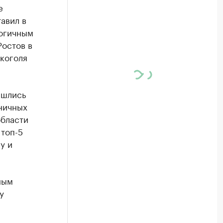
е
авил в
логичным
Ростов в
коголя
ишлись
зничных
области
 топ-5
у и
ным
у