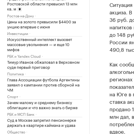
Ростовской области превысил 13 млн
Ситуация 
кв. м
акциза. В
Ростов-на-Дону
36 руб. д
Цены на золото превысили $4400 за
напитков 
унцию впервые с июня
до 148 ру
Инвестиции
Искусственный интеллект вызовет
России ян
массовые увольнения — и еще 10
490,8 тыс
мифов
РБК и Yandex Cloud
Тимур Иванов обжаловал в Верховном
Как сооб
суде первый приговор
алкогольн
Политика
регионах 
Глава Ассоциации футбола Аргентины
заявил о кампании против сборной на
показател
ЧМ
на Юге в 
Спорт
ставка ак
Зачем малому и среднему бизнесу
облигации и что важно знать о бирже
продано 1
РБК и МСП Банк
млн дал, 
Суд в Москве запретил пенсионерке
потреблен
держать в квартире каймана и удава
вдвое.
Общество