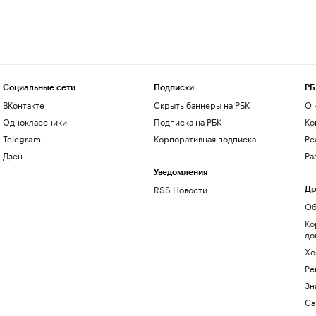
Социальные сети
Подписки
РБ
ВКонтакте
Скрыть баннеры на РБК
О 
Одноклассники
Подписка на РБК
Ко
Telegram
Корпоративная подписка
Ре
Дзен
Ра
Уведомления
RSS Новости
Др
Об
Ко
до
Хо
Ре
Зн
Са