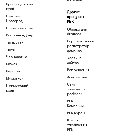
Краснодарский
край
Другие
Нижний
продукты
Новгород
РБК
Пермский край
Облако для
бизнеса
Ростов-на-Дону
Корпоративный
Татарстан
регистратор
Тюмень
доменов
Черноземье
Хостинг
сайтов
Кавказ
Рег.решения
Карелия
Знакомства
Мурманск
Сайт
Приморский
знакомств
край
podbor.ru
РБК
Компании
РБК Курсы
Школа
управления
РБК