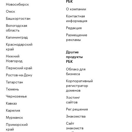
РБК
Новосибирск
О компании
Омск
Контактная
Башкортостан
информация
Вологодская
Редакция
область
Размещение
Калининград
рекламы
Краснодарский
край
Другие
Нижний
продукты
Новгород
РБК
Пермский край
Облако для
бизнеса
Ростов-на-Дону
Корпоративный
Татарстан
регистратор
Тюмень
доменов
Черноземье
Хостинг
сайтов
Кавказ
Рег.решения
Карелия
Знакомства
Мурманск
Сайт
Приморский
знакомств
край