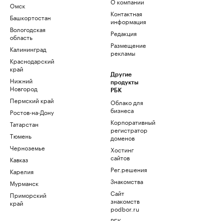
О компании
Омск
Контактная
Башкортостан
информация
Вологодская
Редакция
область
Размещение
Калининград
рекламы
Краснодарский
край
Другие
Нижний
продукты
Новгород
РБК
Пермский край
Облако для
бизнеса
Ростов-на-Дону
Корпоративный
Татарстан
регистратор
Тюмень
доменов
Черноземье
Хостинг
сайтов
Кавказ
Рег.решения
Карелия
Знакомства
Мурманск
Сайт
Приморский
знакомств
край
podbor.ru
РБК