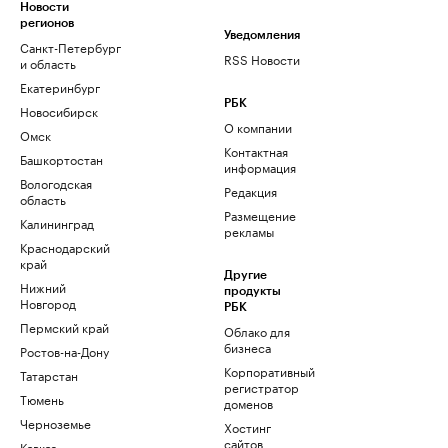
Новости
регионов
Уведомления
Санкт-Петербург
RSS Новости
и область
Екатеринбург
РБК
Новосибирск
О компании
Омск
Контактная
Башкортостан
информация
Вологодская
Редакция
область
Размещение
Калининград
рекламы
Краснодарский
край
Другие
Нижний
продукты
Новгород
РБК
Пермский край
Облако для
бизнеса
Ростов-на-Дону
Корпоративный
Татарстан
регистратор
Тюмень
доменов
Черноземье
Хостинг
сайтов
Кавказ