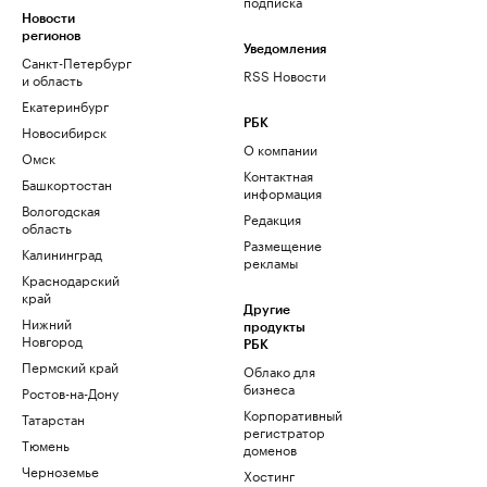
подписка
Новости
регионов
Уведомления
Санкт-Петербург
RSS Новости
и область
Екатеринбург
РБК
Новосибирск
О компании
Омск
Контактная
Башкортостан
информация
Вологодская
Редакция
область
Размещение
Калининград
рекламы
Краснодарский
край
Другие
Нижний
продукты
Новгород
РБК
Пермский край
Облако для
бизнеса
Ростов-на-Дону
Корпоративный
Татарстан
регистратор
Тюмень
доменов
Черноземье
Хостинг