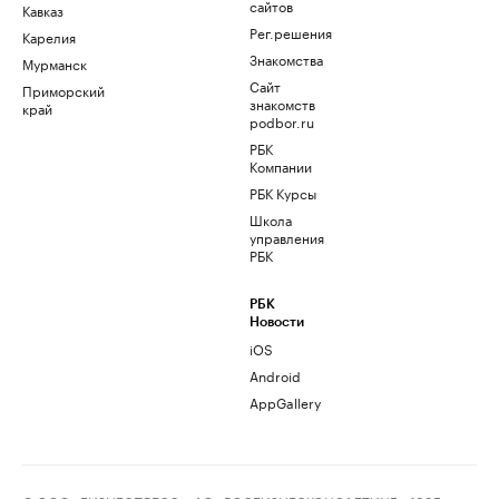
сайтов
Кавказ
Рег.решения
Карелия
Знакомства
Мурманск
Сайт
Приморский
знакомств
край
podbor.ru
РБК
Компании
РБК Курсы
Школа
управления
РБК
РБК
Новости
iOS
Android
AppGallery