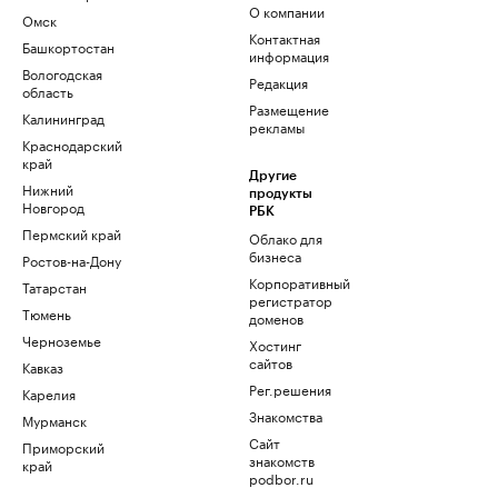
О компании
Омск
Контактная
Башкортостан
информация
Вологодская
Редакция
область
Размещение
Калининград
рекламы
Краснодарский
край
Другие
Нижний
продукты
Новгород
РБК
Пермский край
Облако для
бизнеса
Ростов-на-Дону
Корпоративный
Татарстан
регистратор
Тюмень
доменов
Черноземье
Хостинг
сайтов
Кавказ
Рег.решения
Карелия
Знакомства
Мурманск
Сайт
Приморский
знакомств
край
podbor.ru