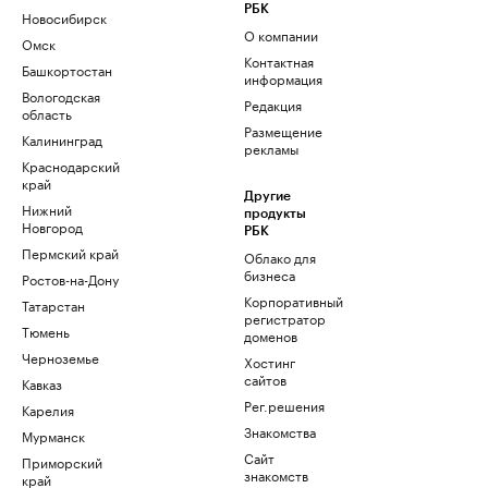
РБК
Новосибирск
О компании
Омск
Контактная
Башкортостан
информация
Вологодская
Редакция
область
Размещение
Калининград
рекламы
Краснодарский
край
Другие
Нижний
продукты
Новгород
РБК
Пермский край
Облако для
бизнеса
Ростов-на-Дону
Корпоративный
Татарстан
регистратор
Тюмень
доменов
Черноземье
Хостинг
сайтов
Кавказ
Рег.решения
Карелия
Знакомства
Мурманск
Сайт
Приморский
знакомств
край