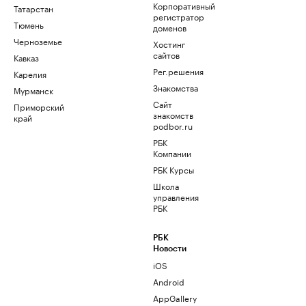
Корпоративный
Татарстан
регистратор
Тюмень
доменов
Черноземье
Хостинг
сайтов
Кавказ
Рег.решения
Карелия
Знакомства
Мурманск
Сайт
Приморский
знакомств
край
podbor.ru
РБК
Компании
РБК Курсы
Школа
управления
РБК
РБК
Новости
iOS
Android
AppGallery