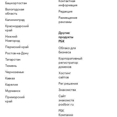
Контактная
Башкортостан
информация
Вологодская
Редакция
область
Размещение
Калининград
рекламы
Краснодарский
край
Другие
Нижний
продукты
Новгород
РБК
Пермский край
Облако для
бизнеса
Ростов-на-Дону
Корпоративный
Татарстан
регистратор
Тюмень
доменов
Черноземье
Хостинг
сайтов
Кавказ
Рег.решения
Карелия
Знакомства
Мурманск
Сайт
Приморский
знакомств
край
podbor.ru
РБК
Компании