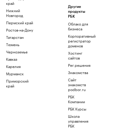
край
Другие
Нижний
продукты
Новгород
РБК
Пермский край
Облако для
бизнеса
Ростов-на-Дону
Корпоративный
Татарстан
регистратор
Тюмень
доменов
Черноземье
Хостинг
сайтов
Кавказ
Рег.решения
Карелия
Знакомства
Мурманск
Сайт
Приморский
знакомств
край
podbor.ru
РБК
Компании
РБК Курсы
Школа
управления
РБК