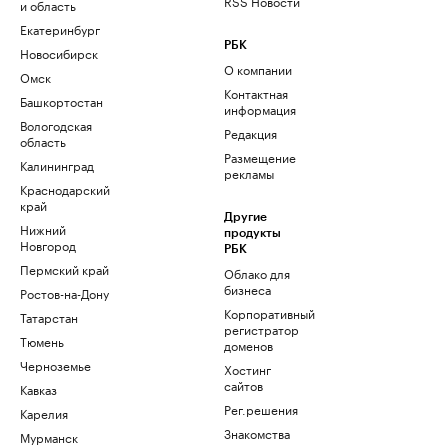
RSS Новости
и область
Екатеринбург
РБК
Новосибирск
О компании
Омск
Контактная
Башкортостан
информация
Вологодская
Редакция
область
Размещение
Калининград
рекламы
Краснодарский
край
Другие
Нижний
продукты
Новгород
РБК
Пермский край
Облако для
бизнеса
Ростов-на-Дону
Корпоративный
Татарстан
регистратор
Тюмень
доменов
Черноземье
Хостинг
сайтов
Кавказ
Рег.решения
Карелия
Знакомства
Мурманск