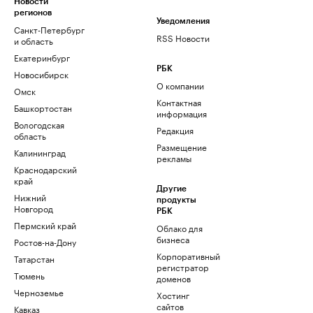
Новости
регионов
Уведомления
Санкт-Петербург
RSS Новости
и область
Екатеринбург
РБК
Новосибирск
О компании
Омск
Контактная
Башкортостан
информация
Вологодская
Редакция
область
Размещение
Калининград
рекламы
Краснодарский
край
Другие
Нижний
продукты
Новгород
РБК
Пермский край
Облако для
бизнеса
Ростов-на-Дону
Корпоративный
Татарстан
регистратор
Тюмень
доменов
Черноземье
Хостинг
сайтов
Кавказ