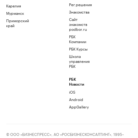
Рег.решения
Карелия
Знакомства
Мурманск
Сайт
Приморский
знакомств
край
podbor.ru
РБК
Компании
РБК Курсы
Школа
управления
РБК
РБК
Новости
iOS
Android
AppGallery
© ООО «БИЗНЕСПРЕСС», АО «РОСБИЗНЕСКОНСАЛТИНГ», 1995–