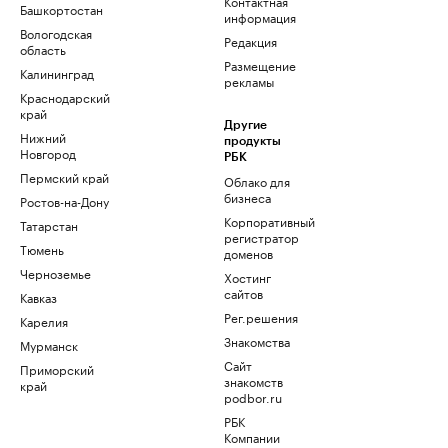
Контактная
Башкортостан
информация
Вологодская
Редакция
область
Размещение
Калининград
рекламы
Краснодарский
край
Другие
Нижний
продукты
Новгород
РБК
Пермский край
Облако для
бизнеса
Ростов-на-Дону
Корпоративный
Татарстан
регистратор
Тюмень
доменов
Черноземье
Хостинг
сайтов
Кавказ
Рег.решения
Карелия
Знакомства
Мурманск
Сайт
Приморский
знакомств
край
podbor.ru
РБК
Компании