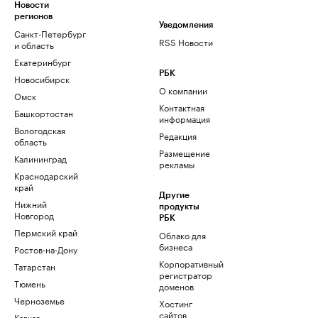
Новости
регионов
Уведомления
Санкт-Петербург
RSS Новости
и область
Екатеринбург
РБК
Новосибирск
О компании
Омск
Контактная
Башкортостан
информация
Вологодская
Редакция
область
Размещение
Калининград
рекламы
Краснодарский
край
Другие
Нижний
продукты
Новгород
РБК
Пермский край
Облако для
бизнеса
Ростов-на-Дону
Корпоративный
Татарстан
регистратор
Тюмень
доменов
Черноземье
Хостинг
сайтов
Кавказ