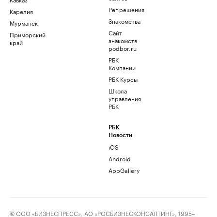
Рег.решения
Карелия
Знакомства
Мурманск
Сайт
Приморский
знакомств
край
podbor.ru
РБК
Компании
РБК Курсы
Школа
управления
РБК
РБК
Новости
iOS
Android
AppGallery
© ООО «БИЗНЕСПРЕСС», АО «РОСБИЗНЕСКОНСАЛТИНГ», 1995–