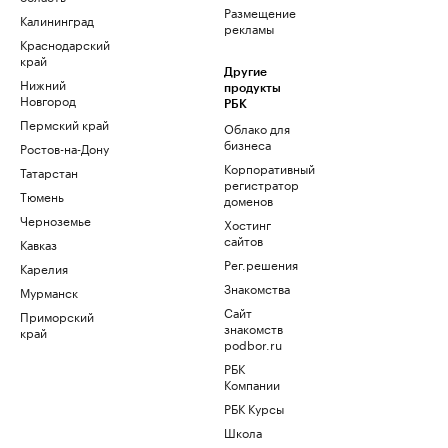
Размещение
Калининград
рекламы
Краснодарский
край
Другие
Нижний
продукты
Новгород
РБК
Пермский край
Облако для
бизнеса
Ростов-на-Дону
Корпоративный
Татарстан
регистратор
Тюмень
доменов
Черноземье
Хостинг
сайтов
Кавказ
Рег.решения
Карелия
Знакомства
Мурманск
Сайт
Приморский
знакомств
край
podbor.ru
РБК
Компании
РБК Курсы
Школа
управления