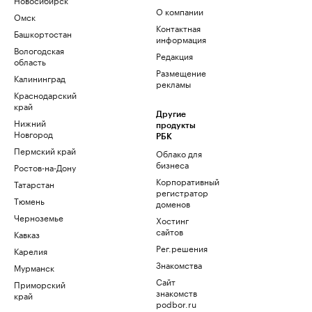
О компании
Омск
Контактная
Башкортостан
информация
Вологодская
Редакция
область
Размещение
Калининград
рекламы
Краснодарский
край
Другие
Нижний
продукты
Новгород
РБК
Пермский край
Облако для
бизнеса
Ростов-на-Дону
Корпоративный
Татарстан
регистратор
Тюмень
доменов
Черноземье
Хостинг
сайтов
Кавказ
Рег.решения
Карелия
Знакомства
Мурманск
Сайт
Приморский
знакомств
край
podbor.ru