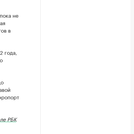
пока не
ая
ов в
2 года,
о
до
авой
эропорт
.
ле РБК