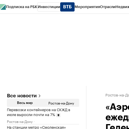
Подписка на РБК
Инвестиции
Мероприятия
Отрасли
Недви
РБК Курсы
РБК Life
Тренды
Визионеры
Национальные проекты
Горо
Спецпроекты СПб
Конференции СПб
Спецпроекты
Проверка конт
Ростов-на-Д
Все новости
Ростов-на-Дону
Весь мир
«Аэр
Перевозки контейнеров на СКЖД в
июле выросли почти на 7%
ежед
Ростов-на-Дону
Геле
На станции метро «Смоленская»