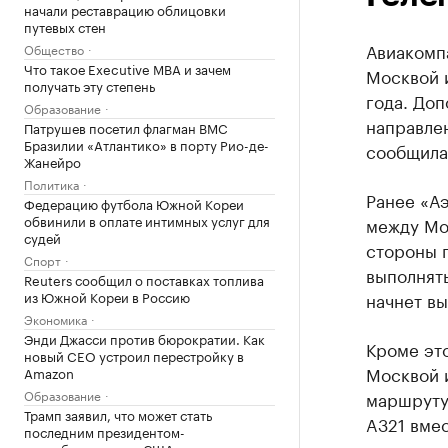
начали реставрацию облицовки
путевых стен
Авиакомп
Общество
Что такое Executive MBA и зачем
Москвой и
получать эту степень
года. До
Образование
направлен
Патрушев посетил флагман ВМС
Бразилии «Атлантико» в порту Рио-де-
сообщила 
Жанейро
Политика
Ранее «А
Федерацию футбола Южной Кореи
обвинили в оплате интимных услуг для
между Мо
судей
стороны 
Спорт
выполнять
Reuters сообщил о поставках топлива
из Южной Кореи в Россию
начнет вы
Экономика
Энди Джасси против бюрократии. Как
Кроме эт
новый CEO устроил перестройку в
Москвой 
Amazon
Образование
маршруту 
Трамп заявил, что может стать
A321 вмес
последним президентом-
республиканцем в США