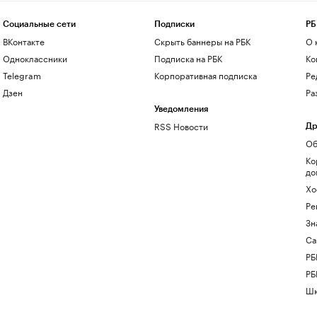
Социальные сети
Подписки
РБ
ВКонтакте
Скрыть баннеры на РБК
О 
Одноклассники
Подписка на РБК
Ко
Telegram
Корпоративная подписка
Ре
Дзен
Ра
Уведомления
RSS Новости
Др
Об
Ко
до
Хо
Ре
Зн
Са
РБ
РБ
Шк