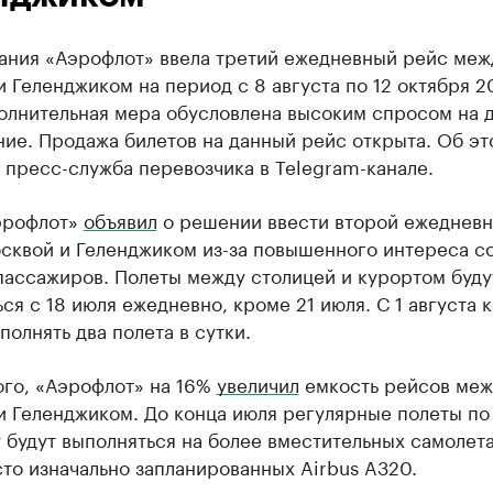
ания «Аэрофлот» ввела третий ежедневный рейс меж
 Геленджиком на период с 8 августа по 12 октября 2
полнительная мера обусловлена высоким спросом на 
ие. Продажа билетов на данный рейс открыта. Об эт
пресс-служба перевозчика в Telegram-канале.
эрофлот»
объявил
о решении ввести второй ежеднев
сквой и Геленджиком из-за повышенного интереса с
пассажиров. Полеты между столицей и курортом буду
ся с 18 июля ежедневно, кроме 21 июля. С 1 августа 
полнять два полета в сутки.
ого, «Аэрофлот» на 16%
увеличил
емкость рейсов меж
и Геленджиком. До конца июля регулярные полеты по
будут выполняться на более вместительных самолета
то изначально запланированных Airbus A320.