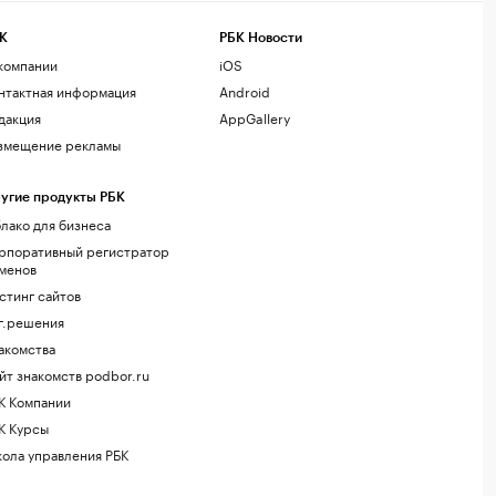
К
РБК Новости
компании
iOS
нтактная информация
Android
дакция
AppGallery
змещение рекламы
угие продукты РБК
лако для бизнеса
рпоративный регистратор
менов
стинг сайтов
г.решения
акомства
йт знакомств podbor.ru
К Компании
К Курсы
ола управления РБК