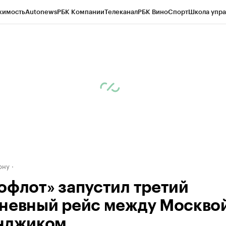
жимость
Autonews
РБК Компании
Телеканал
РБК Вино
Спорт
Школа упра
д
Стиль
Крипто
РБК Бизнес-среда
Дискуссионный клуб
Исследования
К
рагентов
Политика
Экономика
Бизнес
Технологии и медиа
Финансы
Рын
ону
офлот» запустил третий
невный рейс между Москвой
нджиком