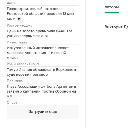
Авто
Авторы
Градостроительный потенциал
Ростовской области превысил 13 млн
кв. м
Ростов-на-Дону
Виктория Д
Цены на золото превысили $4400 за
унцию впервые с июня
Инвестиции
Искусственный интеллект вызовет
массовые увольнения — и еще 10
мифов
РБК и Yandex Cloud
Тимур Иванов обжаловал в Верховном
суде первый приговор
Политика
Глава Ассоциации футбола Аргентины
заявил о кампании против сборной на
ЧМ
Спорт
Загрузить еще