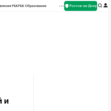
Ростов-на-Дону
вления РБК
РБК Образование
редитные рейтинги
Франшизы
Газета
ок наличной валюты
 и