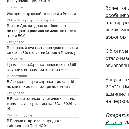
Вслед за
Политика
История биржевой торговли в России
сообщила
РБК и Петербургская Биржа
планируют
Власти Домодедово сообщили о
авиакомпа
ликвидации разлива химикатов после
атаки ВСУ
аэропорт 
Общество
Верховный суд назначил дело о снятии
Об открыт
списка «Яблока» с выборов в Госдуму
стало изв
Политика
авиагаван
Цены на серебро поднялись выше $65
за унцию впервые за полтора месяца
Инвестиции
Регулярны
В Люцерне пауки спровоцировали 19
20:00. Ди
ложных вызовов пожарных к мосту
админист
Общество
В Ростове ожидают увеличения ввода
на первом
жилья в эксплуатацию на 13% в 2026 г.
Оператив
Ростов-на-Дону
В России стартовали продажи
Ростов
. 
гибридного Tank 400