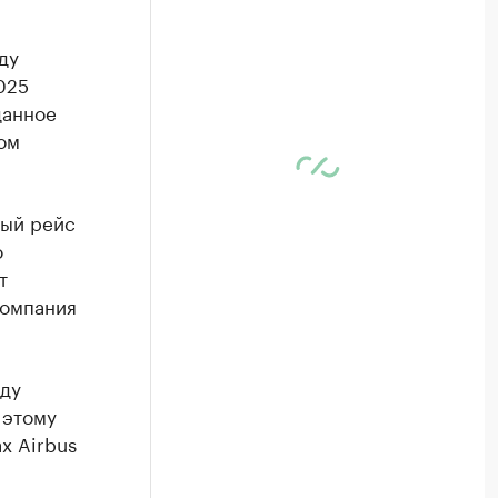
ду
025
данное
ом
ный рейс
о
т
компания
ду
 этому
х Airbus