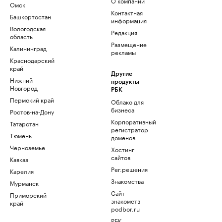
О компании
Омск
Контактная
Башкортостан
информация
Вологодская
Редакция
область
Размещение
Калининград
рекламы
Краснодарский
край
Другие
Нижний
продукты
Новгород
РБК
Пермский край
Облако для
бизнеса
Ростов-на-Дону
Корпоративный
Татарстан
регистратор
Тюмень
доменов
Черноземье
Хостинг
сайтов
Кавказ
Рег.решения
Карелия
Знакомства
Мурманск
Сайт
Приморский
знакомств
край
podbor.ru
РБК