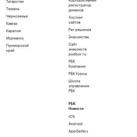
Татарстан
регистратор
Тюмень
доменов
Черноземье
Хостинг
сайтов
Кавказ
Рег.решения
Карелия
Знакомства
Мурманск
Сайт
Приморский
знакомств
край
podbor.ru
РБК
Компании
РБК Курсы
Школа
управления
РБК
РБК
Новости
iOS
Android
AppGallery