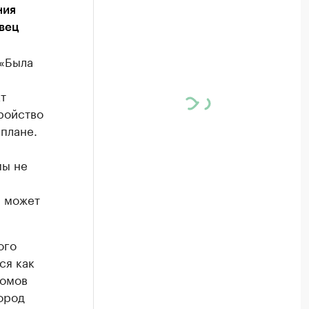
ния
вец
 «Была
т
ройство
плане.
мы не
, может
ого
ся как
домов
ород