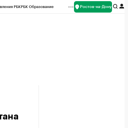
Ростов-на-Дону
вления РБК
РБК Образование
редитные рейтинги
Франшизы
Газета
ок наличной валюты
тана