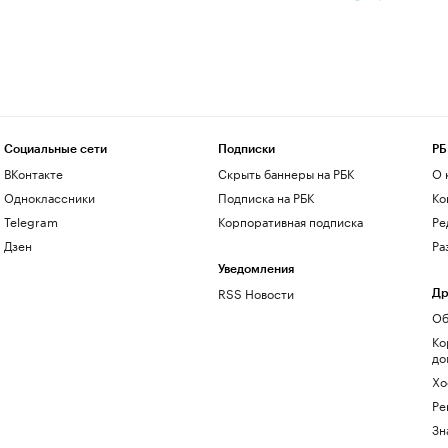
Социальные сети
Подписки
РБ
ВКонтакте
Скрыть баннеры на РБК
О 
Одноклассники
Подписка на РБК
Ко
Telegram
Корпоративная подписка
Ре
Дзен
Ра
Уведомления
RSS Новости
Др
Об
Ко
до
Хо
Ре
Зн