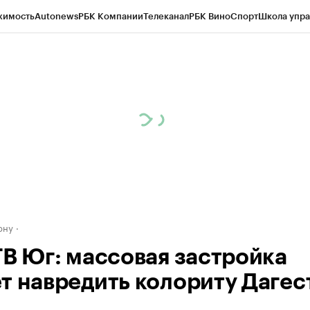
жимость
Autonews
РБК Компании
Телеканал
РБК Вино
Спорт
Школа упра
д
Стиль
Крипто
РБК Бизнес-среда
Дискуссионный клуб
Исследования
К
рагентов
Политика
Экономика
Бизнес
Технологии и медиа
Финансы
Рын
ону
ТВ Юг: массовая застройка
т навредить колориту Дагес