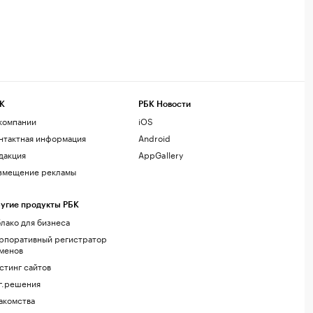
К
РБК Новости
компании
iOS
нтактная информация
Android
дакция
AppGallery
змещение рекламы
угие продукты РБК
лако для бизнеса
рпоративный регистратор
менов
стинг сайтов
г.решения
акомства