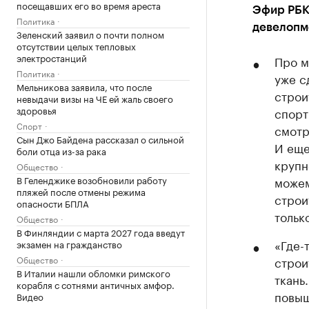
посещавших его во время ареста
Эфир РБК
Политика
девелопм
Зеленский заявил о почти полном
отсутствии целых тепловых
электростанций
Про м
Политика
уже с
Мельникова заявила, что после
строи
невыдачи визы на ЧЕ ей жаль своего
здоровья
спорт
Спорт
смотр
Сын Джо Байдена рассказал о сильной
И еще
боли отца из-за рака
крупн
Общество
В Геленджике возобновили работу
можем
пляжей после отмены режима
строи
опасности БПЛА
тольк
Общество
В Финляндии с марта 2027 года введут
«Где-
экзамен на гражданство
Общество
строи
В Италии нашли обломки римского
ткань
корабля с сотнями античных амфор.
повыш
Видео