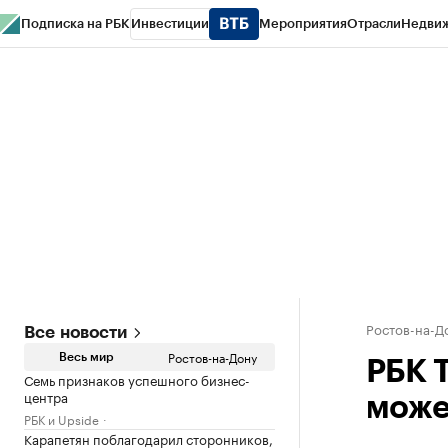
Подписка на РБК
Инвестиции
Мероприятия
Отрасли
Недви
РБК Курсы
РБК Life
Тренды
Визионеры
Национальные проекты
Горо
Спецпроекты СПб
Конференции СПб
Спецпроекты
Проверка конт
Ростов-на-Д
Все новости
Ростов-на-Дону
Весь мир
РБК 
Семь признаков успешного бизнес-
центра
може
РБК и Upside
Карапетян поблагодарил сторонников,