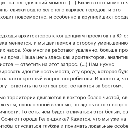
дит на сегодняшний момент. (…) Были в этот момент 
яны связки водно-зеленого каркаса городов, и это
ходит повсеместно, и особенно в крупнейших города
одходы архитекторов к концепциям проектов на Юге:
ека меняется, и мы двигаемся в сторону уменьшению
их часов. Уже многие работают удаленно, больше про
ни дома. Наша цель здесь как архитекторов, аналитик
истов — ответить на этот запрос. (…) Нам нужно
ировать идентичность места, эту среду, которая буд
ать на конкретный запрос потребителя. И кажется, что
огут ответить на этот запрос, останутся за бортом».
е территории двигаются в векторе более чистой, св
ектуры, наполненной зеленью, но здесь встает вопро
ичности. То есть, чем будет отличаться этот белый, с
 Сочи от города Геленджика? Кажется, что мы уже на 
 чтобы спускаться глубже и понимать локальные особ