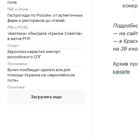
поле
конкр
РБК и Stone
Гастрогиды по России: от аутентичных
ферм и ресторанов до отелей
Подробнос
РБК и РСХБ
— на сайт
«Балтика» обыграла «Крылья Советов»
в матче РПЛ
— в Крас
Спорт
на 39 кно
Евросоюз нарастил импорт
российского СПГ
Архив пр
Экономика
Вучич пообещал сделать все для
канале
помощи Украине на «европейском
пути»
Политика
Загрузить еще