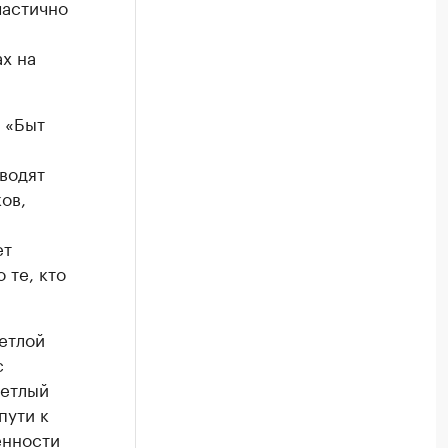
частично
х на
 «Быт
водят
ов,
ет
 те, кто
етлой
с
ветлый
пути к
енности