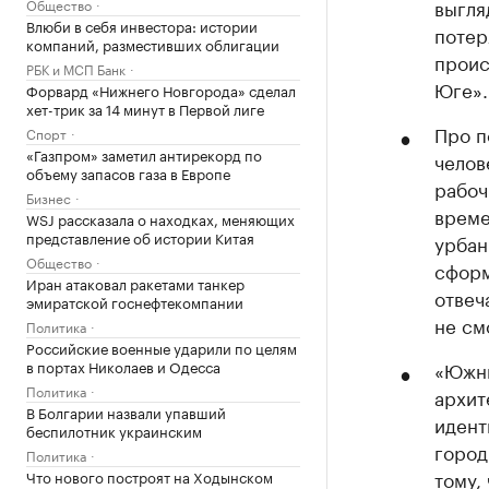
выгля
Общество
Влюби в себя инвестора: истории
потер
компаний, разместивших облигации
проис
РБК и МСП Банк
Юге».
Форвард «Нижнего Новгорода» сделал
хет-трик за 14 минут в Первой лиге
Про п
Спорт
«Газпром» заметил антирекорд по
челов
объему запасов газа в Европе
рабоч
Бизнес
време
WSJ рассказала о находках, меняющих
представление об истории Китая
урбан
Общество
сформ
Иран атаковал ракетами танкер
отвеч
эмиратской госнефтекомпании
не см
Политика
Российские военные ударили по целям
в портах Николаев и Одесса
«Южны
Политика
архит
В Болгарии назвали упавший
идент
беспилотник украинским
город
Политика
тому,
Что нового построят на Ходынском