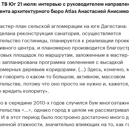
 ТВ Юг 21 июля: интервью с руководителем направле
ента архитектурного бюро Atlas Анастасией Анисимо
астер-план сельской агломерации на юге Дагестана:
делана реконструкция санатория, осуществляется
тельство гостиницы, планируется к реализации проек
ивного центра, и планомерно производится благоуст
овых площадок по маршрутам, заложенным в мастер-
 запланирована программа озеленения с высадкой
омерных деревьев коридорами. (…) Здесь, конечно, 
 говорить о каком-то большом, активном, массовом
тельстве, потому что оно просто не нужно и, кажется
о вредить колориту».
то в середине 2010-х годов случился бум многоэтажн
тельства <...>, однако город в целом не рассматривал
. И в этот период было построено достаточно много 
енной этажности, значительно влияющих на то, как г