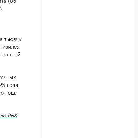
та (85
%.
а тысячу
снизился
роченной
течных
25 года,
о года
ле РБК