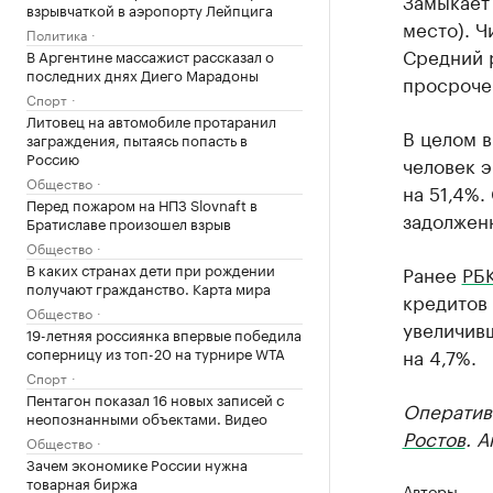
Замыкает 
взрывчаткой в аэропорту Лейпцига
место). Ч
Политика
Средний р
В Аргентине массажист рассказал о
последних днях Диего Марадоны
просроче
Спорт
Литовец на автомобиле протаранил
В целом в
заграждения, пытаясь попасть в
Россию
человек э
Общество
на 51,4%.
Перед пожаром на НПЗ Slovnaft в
задолженн
Братиславе произошел взрыв
Общество
В каких странах дети при рождении
Ранее
РБК
получают гражданство. Карта мира
кредитов 
Общество
увеличив
19-летняя россиянка впервые победила
соперницу из топ-20 на турнире WTA
на 4,7%.
Спорт
Пентагон показал 16 новых записей с
Оператив
неопознанными объектами. Видео
Ростов
. 
Общество
Зачем экономике России нужна
товарная биржа
Авторы