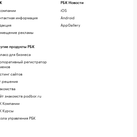
К
РБК Новости
компании
iOS
нтактная информация
Android
дакция
AppGallery
змещение рекламы
угие продукты РБК
лако для бизнеса
рпоративный регистратор
менов
стинг сайтов
г.решения
акомства
йт знакомств podbor.ru
К Компании
К Курсы
ола управления РБК