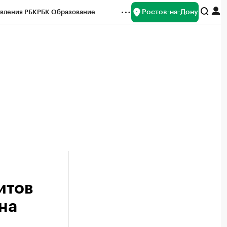
Ростов-на-Дону
вления РБК
РБК Образование
редитные рейтинги
Франшизы
Газета
ок наличной валюты
итов
на