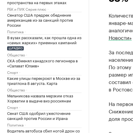
пространства на первых этажах
РБК и ПИК Серия плюс
Количеств
Сенатор США предрек обеднение
американцев из-за санкций против
январе-ма
России
аналогич
Политика
Новости»
В вузах рассказали, как прошла одна из
«самых жарких» приемных кампаний
РАДИО
За послед
Общество
населения
СКА обменял канадского легионера в
«Салават Юлаев»
По этому 
Спорт
размер ип
Какие улицы перекроют в Москве из-за
составил
триатлона 8 августа. Карта
в Ростовс
Общество
Мельникова назвала мерзким отказ
Хорватии в выдаче виз россиянам
На первом
Спорт
Снижение 
Сенат США одобрил ужесточение
доля про
санкций против России и Ирана
Политика
Водитель автобуса сбил ногой дрон со