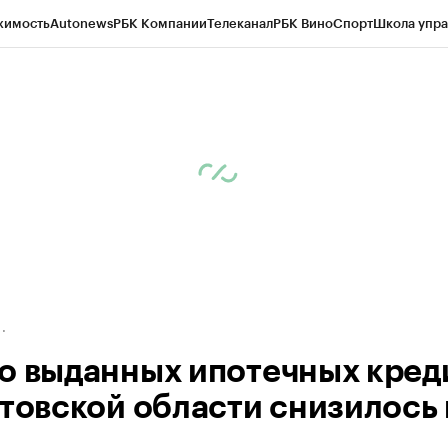
жимость
Autonews
РБК Компании
Телеканал
РБК Вино
Спорт
Школа упра
д
Стиль
Крипто
РБК Бизнес-среда
Дискуссионный клуб
Исследования
К
рагентов
Политика
Экономика
Бизнес
Технологии и медиа
Финансы
Рын
о выданных ипотечных кред
стовской области снизилось 