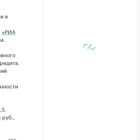
и в
т
«РИА
и.
ивного
редита.
ний
енности
,5.
 руб.,