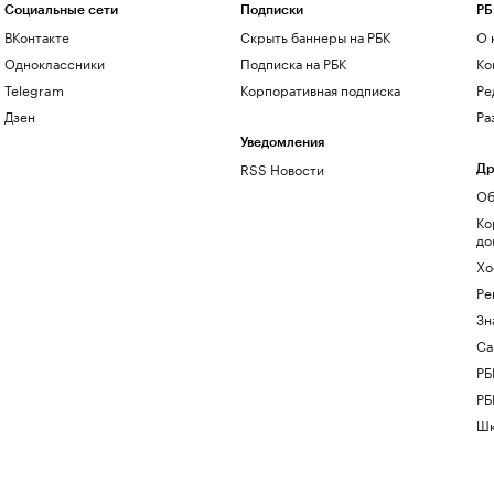
Социальные сети
Подписки
РБ
ВКонтакте
Скрыть баннеры на РБК
О 
Одноклассники
Подписка на РБК
Ко
Telegram
Корпоративная подписка
Ре
Дзен
Ра
Уведомления
RSS Новости
Др
Об
Ко
до
Хо
Ре
Зн
Са
РБ
РБ
Шк