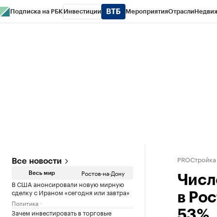
Подписка на РБК
Инвестиции
Мероприятия
Отрасли
Недви
РБК Курсы
РБК Life
Тренды
Визионеры
Национальные проекты
Горо
Спецпроекты СПб
Конференции СПб
Спецпроекты
Проверка конт
PROСтройка
Все новости
Ростов-на-Дону
Весь мир
Числ
В США анонсировали новую мирную
сделку с Ираном «сегодня или завтра»
в Ро
Политика
Зачем инвестировать в торговые
53%