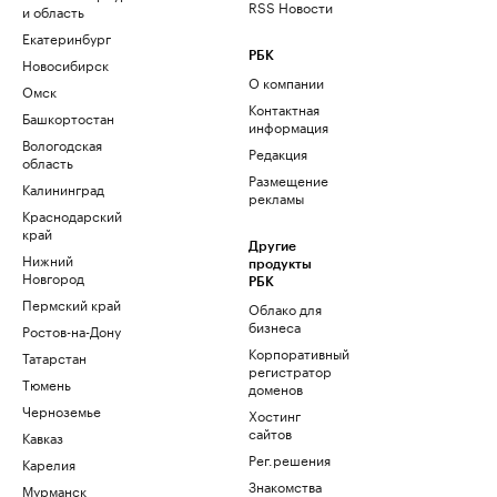
RSS Новости
и область
Екатеринбург
РБК
Новосибирск
О компании
Омск
Контактная
Башкортостан
информация
Вологодская
Редакция
область
Размещение
Калининград
рекламы
Краснодарский
край
Другие
Нижний
продукты
Новгород
РБК
Пермский край
Облако для
бизнеса
Ростов-на-Дону
Корпоративный
Татарстан
регистратор
Тюмень
доменов
Черноземье
Хостинг
сайтов
Кавказ
Рег.решения
Карелия
Знакомства
Мурманск